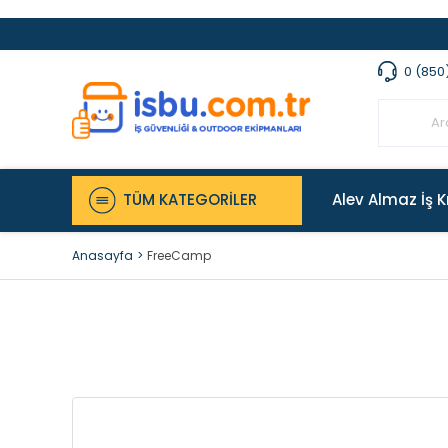
0 (850
TÜM KATEGORİLER
Alev Almaz İş K
Anasayfa
FreeCamp