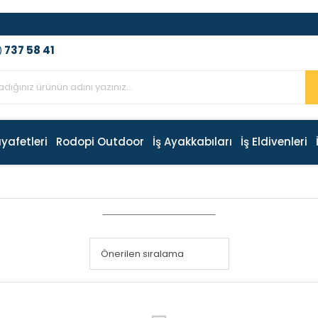
737 58 41
)
ıyafetleri
Rodopi Outdoor
İş Ayakkabıları
İş Eldivenleri