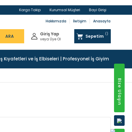
Kargo Takip
Kurumsal Müşteri
Bayi Girişi
Hakkımızda
İletişim
Anasayfa
Giriş Yap
ARA
Sepetim
veya Üye Ol
İş Kıyafetleri ve İş Elbiseleri | Profesyonel İş Giyim
Bize Ulaşın