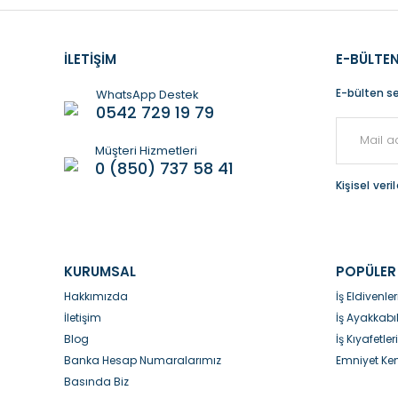
İLETİŞİM
E-BÜLTEN
E-bülten se
WhatsApp Destek
0542 729 19 79
Müşteri Hizmetleri
0 (850) 737 58 41
Kişisel ver
KURUMSAL
POPÜLER
Hakkımızda
İş Eldivenler
İletişim
İş Ayakkabıl
Blog
İş Kıyafetleri
Banka Hesap Numaralarımız
Emniyet Kem
Basında Biz