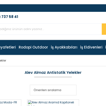
737 58 41
)
ıyafetleri
Rodopi Outdoor
İş Ayakkabıları
İş Eldivenleri
ekler
Alev Almaz Antistatik Yelekler