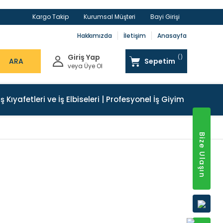
Kargo Takip
Kurumsal Müşteri
Bayi Girişi
Hakkımızda
İletişim
Anasayfa
Giriş Yap
ARA
Sepetim
veya Üye Ol
İş Kıyafetleri ve İş Elbiseleri | Profesyonel İş Giyim
Bize Ulaşın