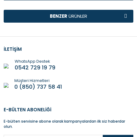
TAVSİYE
BENZER
ÜRÜNLER
ÜRÜNLER
Ürün Bulunamadı.
Ürün Bulunamadı.
İLETİŞİM
WhatsApp Destek
0542 729 19 79
Müşteri Hizmetleri
0 (850) 737 58 41
E-BÜLTEN ABONELİĞİ
E-bülten servisine abone olarak kampanyalardan ilk siz haberdar
olun.