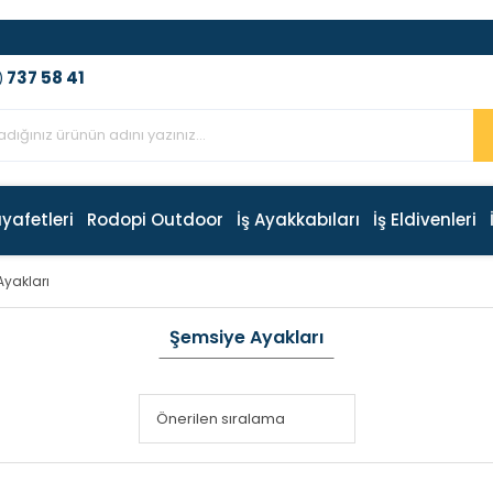
737 58 41
)
ıyafetleri
Rodopi Outdoor
İş Ayakkabıları
İş Eldivenleri
yakları
Şemsiye Ayakları