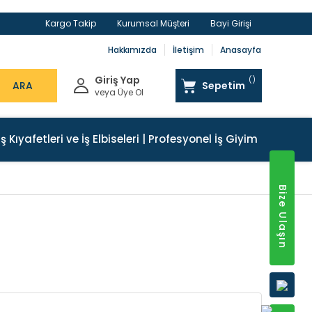
Kargo Takip
Kurumsal Müşteri
Bayi Girişi
Hakkımızda
İletişim
Anasayfa
Giriş Yap
ARA
Sepetim
veya Üye Ol
İş Kıyafetleri ve İş Elbiseleri | Profesyonel İş Giyim
Bize Ulaşın