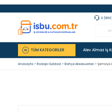
0 (850
TÜM KATEGORİLER
Alev Almaz İş K
Anasayfa
Rodopi Outdoor
Bahçe Aksesuarları
Şemsiye A