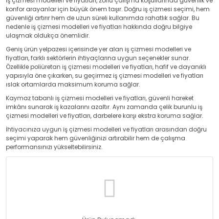
İş çizmesi modelleri ve fiyatları, zorlu çalışma koşullarında güvenlik ve
konfor arayanlar için büyük önem taşır. Doğru iş çizmesi seçimi, hem
güvenliği artırır hem de uzun süreli kullanımda rahatlık sağlar. Bu
nedenle iş çizmesi modelleri ve fiyatları hakkında doğru bilgiye
ulaşmak oldukça önemlidir.
Geniş ürün yelpazesi içerisinde yer alan iş çizmesi modelleri ve
fiyatları, farklı sektörlerin ihtiyaçlarına uygun seçenekler sunar.
Özellikle poliüretan iş çizmesi modelleri ve fiyatları, hafif ve dayanıklı
yapısıyla öne çıkarken, su geçirmez iş çizmesi modelleri ve fiyatları
ıslak ortamlarda maksimum koruma sağlar.
Kaymaz tabanlı iş çizmesi modelleri ve fiyatları, güvenli hareket
imkânı sunarak iş kazalarını azaltır. Aynı zamanda çelik burunlu iş
çizmesi modelleri ve fiyatları, darbelere karşı ekstra koruma sağlar.
İhtiyacınıza uygun iş çizmesi modelleri ve fiyatları arasından doğru
seçimi yaparak hem güvenliğinizi artırabilir hem de çalışma
performansınızı yükseltebilirsiniz.