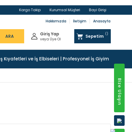
Kargo Takip
Kurumsal Müşteri
Bayi Girişi
Hakkımızda
İletişim
Anasayfa
Giriş Yap
ARA
Sepetim
veya Üye Ol
İş Kıyafetleri ve İş Elbiseleri | Profesyonel İş Giyim
Bize Ulaşın