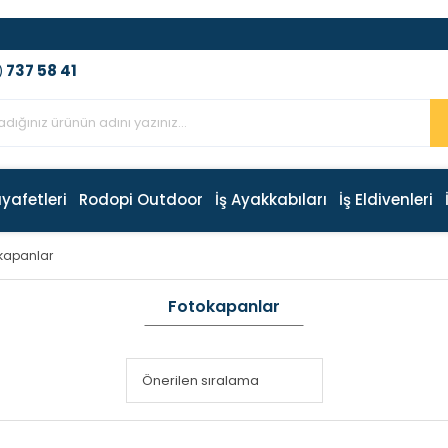
737 58 41
)
ıyafetleri
Rodopi Outdoor
İş Ayakkabıları
İş Eldivenleri
kapanlar
Fotokapanlar