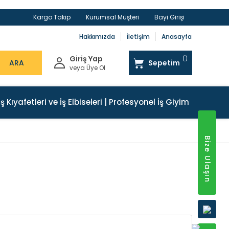
Kargo Takip
Kurumsal Müşteri
Bayi Girişi
Hakkımızda
İletişim
Anasayfa
Giriş Yap
ARA
Sepetim
veya Üye Ol
İş Kıyafetleri ve İş Elbiseleri | Profesyonel İş Giyim
Bize Ulaşın