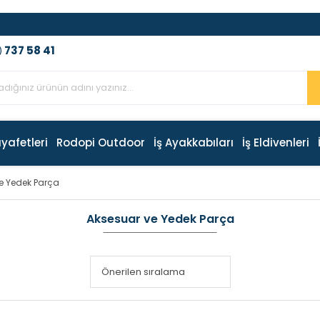
737 58 41
)
ıyafetleri
Rodopi Outdoor
İş Ayakkabıları
İş Eldivenleri
e Yedek Parça
Aksesuar ve Yedek Parça