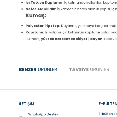
Isı Tutucu Kaplama:
İç katmanda kullanılan kapitone
Nefes Alabilirlik:
İç katmanın nefes alabilir yapısı, 
Kumaş:
Polyester Ripstop:
Dayanıklı, yırtılmaya karşı diren
Kapitone:
Isı yalıtımı için kullanılan kapitone astar, vü
Bu mont,
yüksek hareket kabiliyeti
,
dayanıklılık
v
Bu ürünün fiyat bilgisi, resim, ürün açıklamalarında ve
BENZER
ÜRÜNLER
TAVSİYE
ÜRÜNLER
Görüş ve önerileriniz için teşekkür ederiz.
Ürün Bulunamadı.
Ürün Bulunamadı.
Ürün resmi kalitesiz, bozuk veya görüntülenemiyor.
Ürün açıklamasında eksik bilgiler bulunuyor.
İLETİŞİM
E-BÜLTEN
Ürün bilgilerinde hatalar bulunuyor.
Ürün fiyatı diğer sitelerden daha pahalı.
E-bülten se
WhatsApp Destek