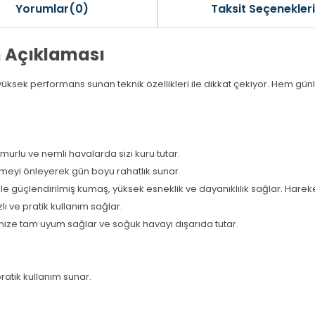
Yorumlar(0)
Taksit Seçenekleri
n Açıklaması
ı yüksek performans sunan teknik özellikleri ile dikkat çekiyor. Hem gü
rlu ve nemli havalarda sizi kuru tutar.
meyi önleyerek gün boyu rahatlık sunar.
le güçlendirilmiş kumaş, yüksek esneklik ve dayanıklılık sağlar. Hareke
lı ve pratik kullanım sağlar.
rinize tam uyum sağlar ve soğuk havayı dışarıda tutar.
pratik kullanım sunar.