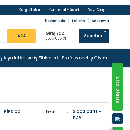
Kargo Takip
Kurumsal Müşteri
Bayi Girişi
Hakkımızda
İletişim
Anasayfa
Giriş Yap
ARA
Sepetim
veya Üye Ol
İş Kıyafetleri ve İş Elbiseleri | Profesyonel İş Giyim
Bize Ulaşın
RİPS102
Fiyat
2.000,00 TL +
KDV