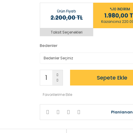
%10 İNDİRİM
Ürün Fiyatı
1.980,00 T
2.200,00 TL
Kazancınız 220.0
Taksit Seçenekleri
Bedenler
Sepete Ekle
Planlanan 