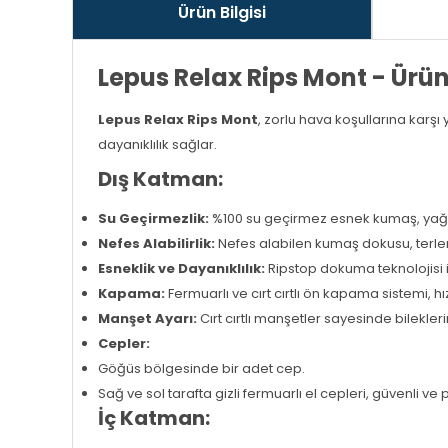
Ürün Bilgisi
Lepus Relax Rips Mont - Ürü
Lepus Relax Rips Mont
, zorlu hava koşullarına karş
dayanıklılık sağlar.
Dış Katman:
Su Geçirmezlik:
%100 su geçirmez esnek kumaş, yağmu
Nefes Alabilirlik:
Nefes alabilen kumaş dokusu, terle
Esneklik ve Dayanıklılık:
Ripstop dokuma teknolojisi i
Kapama:
Fermuarlı ve cırt cırtlı ön kapama sistemi, hız
Manşet Ayarı:
Cırt cırtlı manşetler sayesinde bilekle
Cepler:
Göğüs bölgesinde bir adet cep.
Sağ ve sol tarafta gizli fermuarlı el cepleri, güvenli ve 
İç Katman: