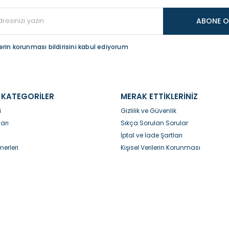
ABONE O
ilerin korunması bildirisini kabul ediyorum
Gönder
 KATEGORİLER
MERAK ETTİKLERİNİZ
i
Gizlilik ve Güvenlik
arı
Sıkça Sorulan Sorular
İptal ve İade Şartları
erleri
Kişisel Verilerin Korunması