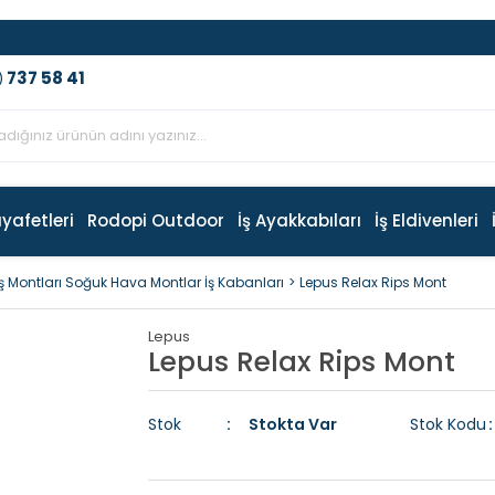
737 58 41
)
ıyafetleri
Rodopi Outdoor
İş Ayakkabıları
İş Eldivenleri
İş Montları Soğuk Hava Montlar İş Kabanları
Lepus Relax Rips Mont
Lepus
Lepus Relax Rips Mont
Stok
Stokta Var
Stok Kodu