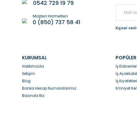
0542 729 19 79
Bu ürüne benzer farklı alternatifler olmalı.
Müşteri Hizmetleri
0 (850) 737 58 41
Kişisel ver
KURUMSAL
POPÜLER
Hakkımızda
İş Eldivenler
İletişim
İş Ayakkabıl
Blog
İş Kıyafetleri
Banka Hesap Numaralarımız
Emniyet Kem
Basında Biz