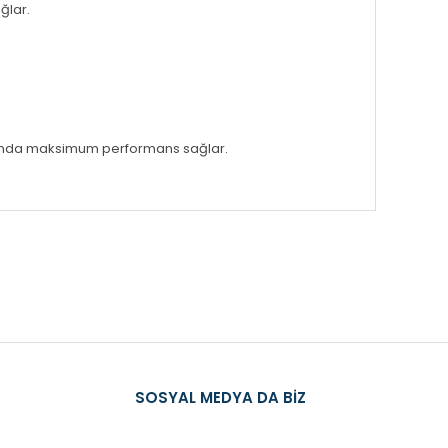
ğlar.
şulunda maksimum performans sağlar.
tarafımıza iletebilirsiniz.
SOSYAL MEDYA DA BİZ