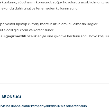
 kaplama, vücut ısısını koruyarak soğuk havalarda sıcak kalmanızı sa
iç mekanda dahi rahat ve terlemeden kullanım sunar.
çli polyester ripstop kumaş, montun uzun ömürlü olmasını sağlar.
cut sıcaklığını korur ve konfor sunar.
e
su geçirmezlik
özellikleriyle öne çıkar ve her türlü zorlu hava ko
 diğer konularda yetersiz gördüğünüz noktaları öneri formunu kullanarak 
Bu ürüne ilk yorumu siz yapın!
Yorum Yaz
 ABONELİĞİ
rvisine abone olarak kampanyalardan ilk siz haberdar olun.