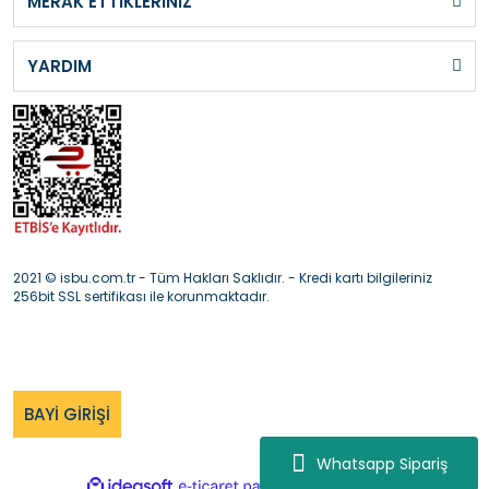
MERAK ETTİKLERİNİZ
YARDIM
2021 © isbu.com.tr - Tüm Hakları Saklıdır. - Kredi kartı bilgileriniz
256bit SSL sertifikası ile korunmaktadır.
BAYİ GİRİŞİ
Whatsapp Sipariş
ile
ideasoft
e-