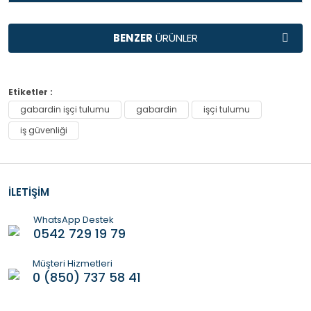
TAVSİYE
BENZER
ÜRÜNLER
ÜRÜNLER
Ürün Bulunamadı.
Ürün Bulunamadı.
Etiketler :
gabardin işçi tulumu
gabardin
işçi tulumu
iş güvenliği
İLETİŞİM
WhatsApp Destek
0542 729 19 79
Müşteri Hizmetleri
0 (850) 737 58 41