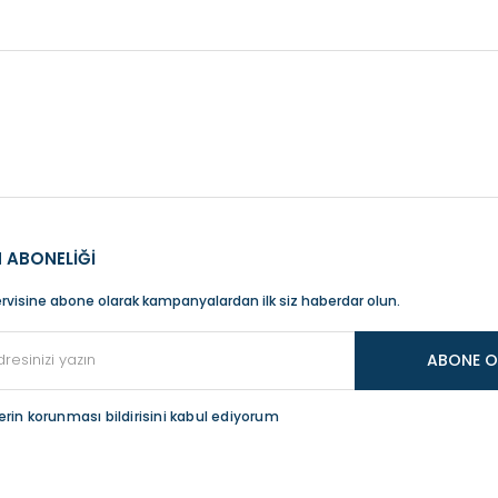
bilgisi, resim, ürün açıklamalarında ve diğer konularda yetersiz görd
Bu ürüne ilk yorumu siz yapın!
iniz için teşekkür ederiz.
Yorum Yaz
litesiz, bozuk veya görüntülenemiyor.
sında eksik bilgiler bulunuyor.
 ABONELİĞİ
inde hatalar bulunuyor.
rvisine abone olarak kampanyalardan ilk siz haberdar olun.
iğer sitelerden daha pahalı.
ABONE O
r farklı alternatifler olmalı.
ilerin korunması bildirisini kabul ediyorum