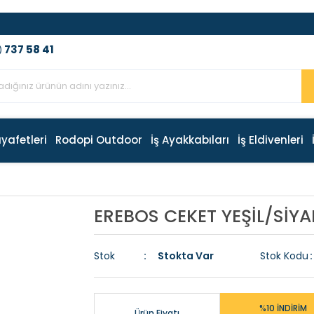
737 58 41
)
ıyafetleri
Rodopi Outdoor
İş Ayakkabıları
İş Eldivenleri
EREBOS CEKET YEŞİL/SİY
Stok
Stokta Var
Stok Kodu
%10 İNDİRİM
Ürün Fiyatı