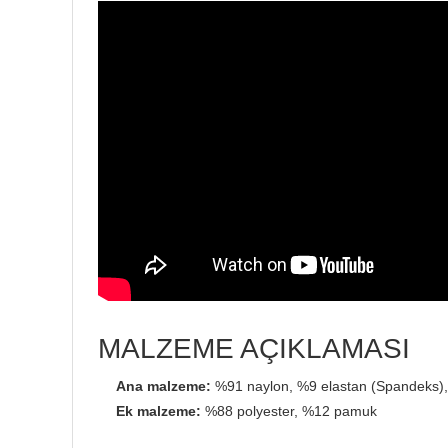
MALZEME AÇIKLAMASI
Ana malzeme:
%91 naylon, %9 elastan (Spandeks),
Ek malzeme:
%88 polyester, %12 pamuk