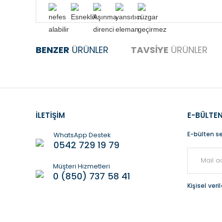
Bu ürünün fiyat 
BENZER
ÜRÜNLER
TAVSİYE
ÜRÜNLER
iletebilirsiniz.
Görüş ve öneriler
Ürün Bulunamadı.
Ürün Bulunamadı.
Ürün resmi ka
Ürün açıklama
İLETİŞİM
E-BÜLTEN
Ürün bilgiler
E-bülten se
WhatsApp Destek
0542 729 19 79
Ürün fiyatı d
Bu ürüne benze
Müşteri Hizmetleri
0 (850) 737 58 41
Kişisel ver