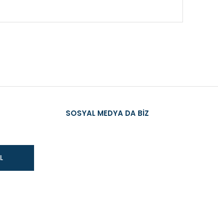
üğünüz noktaları öneri formunu kullanarak tarafımıza
SOSYAL MEDYA DA BİZ
L