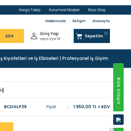
Kargo Takip
Kurumsal Müşteri
Bayi Girişi
Hakkımızda
İletişim
Anasayfa
Giriş Yap
ARA
Sepetim
veya Üye Ol
İş Kıyafetleri ve İş Elbiseleri | Profesyonel İş Giyim
Bize Ulaşın
AH
BCDGLP39
Fiyat
1.950,00 TL + KDV