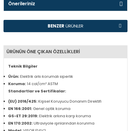
Önerileriniz
TAVSİYE
BENZER
ÜRÜNLER
ÜRÜNLER
Ürün Bulunamadı.
Ürün Bulunamadı.
ÜRÜNÜN ÖNE ÇIKAN ÖZELLİKLERİ
Teknik Bilgiler
Ürün:
Elektrik arkı korumalı siperlik
Koruma:
14 cal/cm² ASTM
Standartlar ve Sertifikalar:
(EU) 2016/425:
Kişisel Koruyucu Donanım Direktifi
EN 166:2001:
Genel optik koruma
GS-ET 29:2019:
Elektrik arkına karşı koruma
EN 170:2002:
Ultraviyole ışınlarından korunma
Model:
VISOR F14V2